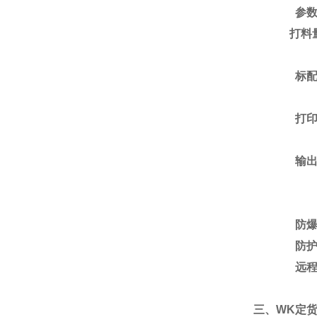
参
打料
标
打
输
防
防
远
三
、
WK
定