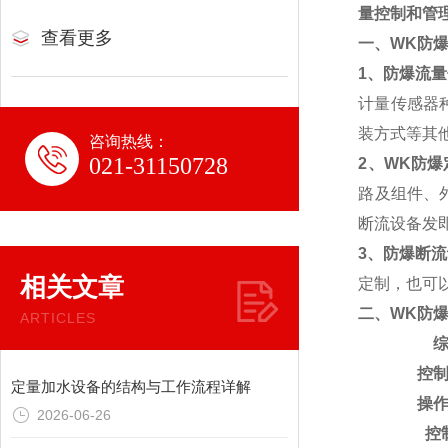
量控制和管
查看更多
一、
WK
防
1、防爆流
计量传感器
装方式等其
咨询热线：
021-31150728
2、WK防
路及组件、
断流设备发
3、防爆断
相关文章
定制，也可
二、
WK
防
ARTICLES
控
定量加水设备的结构与工作流程详解
操
2026-06-26
控