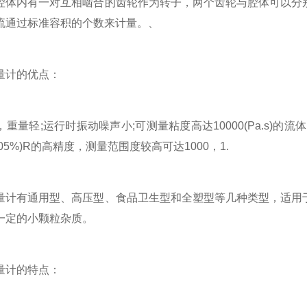
内有一对互相啮合的齿轮作为转子，两个齿轮与腔体可以分别
流通过标准容积的个数来计量。、
计的优点：
轻;运行时振动噪声小;可测量粘度高达10000(Pa.s)的流
0.005%)R的高精度，测量范围度较高可达1000，1.
有通用型、高压型、食品卫生型和全塑型等几种类型，适用于
一定的小颗粒杂质。
计的特点：